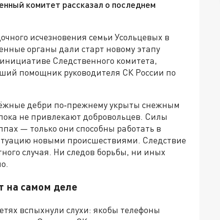
енный комитет рассказал о последнем
дочного исчезновения семьи Усольцевых в
венные органы дали старт новому этапу
о инициативе Следственного комитета,
рший помощник руководителя СК России по
таёжные дебри по‑прежнему укрыты снежным
 пока не привлекают добровольцев. Силы
ппах — только они способны работать в
 ситуацию новыми происшествиями. Следствие
ного случая. Ни следов борьбы, ни иных
о.
т на самом деле
етях вспыхнули слухи: якобы телефоны