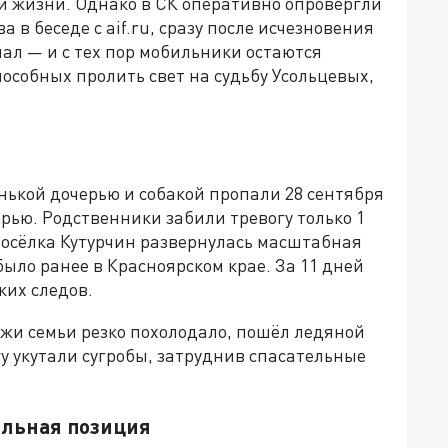
 жизни. Однако в СК оперативно опровергли
 в беседе с aif.ru, сразу после исчезновения
ал — и с тех пор мобильники остаются
особных пролить свет на судьбу Усольцевых,
нькой дочерью и собакой пропали 28 сентября
орью. Родственники забили тревогу только 1
 посёлка Кутурчин развернулась масштабная
было ранее в Красноярском крае. За 11 дней
ких следов.
ажи семьи резко похолодало, пошёл ледяной
гу укутали сугробы, затруднив спасательные
альная позиция