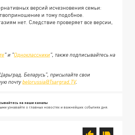
тернативных версий исчезновения семьи:
ртвоприношение и тому подобное.
зиям нет. Следствие проверяет все версии,
те
" и "
Одноклассники
", также подписывайтесь на
"Царьград. Беларусь", присылайте свои
ную почту
belorussia@Tsargrad.TV
.
сывайтесь на наши каналы
ыми узнавайте о главных новостях и важнейших событиях дня.