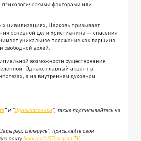
ы психологическими факторами или
ных цивилизациях, Церковь призывает
ения основной цели христианина — спасения
анимает уникальное положение как вершина
и свободной волей.
ципиальной возможности существования
селенной. Однако главный акцент в
ипотезах, а на внутреннем духовном
те
" и "
Одноклассники
", также подписывайтесь на
"Царьград. Беларусь", присылайте свои
ную почту
belorussia@Tsargrad.TV
.