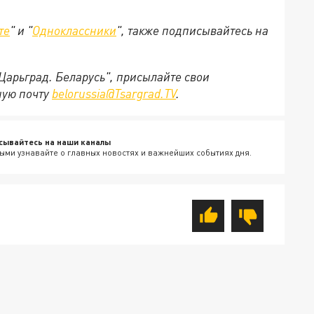
те
" и "
Одноклассники
", также подписывайтесь на
"Царьград. Беларусь", присылайте свои
ную почту
belorussia@Tsargrad.TV
.
сывайтесь на наши каналы
ыми узнавайте о главных новостях и важнейших событиях дня.