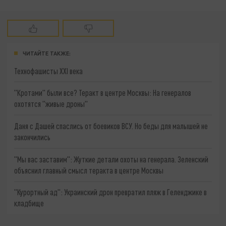
ЧИТАЙТЕ ТАКЖЕ:
Технофашисты XXI века
"Кротами" были все? Теракт в центре Москвы: На генералов
охотятся "живые дроны"
Даня с Дашей спаслись от боевиков ВСУ. Но беды для малышей не
закончились
"Мы вас заставим": Жуткие детали охоты на генерала. Зеленский
объяснил главный смысл теракта в центре Москвы
"Курортный ад": Украинский дрон превратил пляж в Геленджике в
кладбище