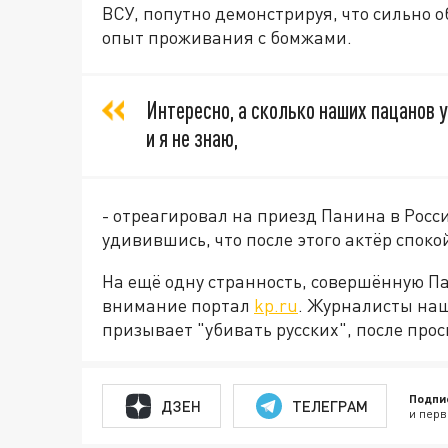
ВСУ, попутно демонстрируя, что сильно
опыт проживания с бомжами.
Интересно, а сколько наших пацанов 
и я не знаю,
- отреагировал на приезд Панина в Рос
удивившись, что после этого актёр споко
На ещё одну странность, совершённую П
внимание портал
kp.ru
. Журналисты нашл
призывает "убивать русских", после про
Подпи
ДЗЕН
ТЕЛЕГРАМ
и перв