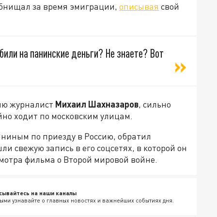
 обнищал за время эмиграции,
описывая
свой
убили на панинские деньги? Не знаете? Вот
сию журналист
Михаил Шахназаров
, сильно
йно ходит по московским улицам.
аниным по приезду в Россию, обратил
и свежую запись в его соцсетях, в которой он
смотра фильма о Второй мировой войне.
сывайтесь на наши каналы
ыми узнавайте о главных новостях и важнейших событиях дня.