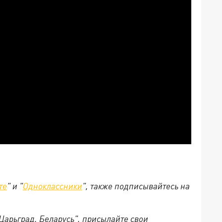
те
" и "
Одноклассники
", также подписывайтесь на
"Царьград. Беларусь", присылайте свои