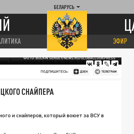
БЕЛАРУСЬ
ИЙ
Ц
АЛИТИКА
ЭФИР
ФОТО: BULKIN SERGEY/NEWS.RU/GLOBALLOOKPRESS
ПОДПИШИТЕСЬ:
ЕЦКОГО СНАЙПЕРА
ого и снайперов, который воюет за ВСУ в