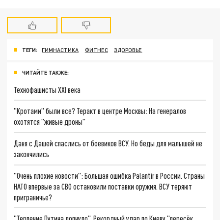
ТЕГИ:
ГИМНАСТИКА
ФИТНЕС
ЗДОРОВЬЕ
ЧИТАЙТЕ ТАКЖЕ:
Технофашисты XXI века
"Кротами" были все? Теракт в центре Москвы: На генералов
охотятся "живые дроны"
Даня с Дашей спаслись от боевиков ВСУ. Но беды для малышей не
закончились
"Очень плохие новости": Большая ошибка Palantir в России. Страны
НАТО впервые за СВО остановили поставки оружия. ВСУ теряют
приграничье?
"Терпение Путина лопнуло". Рекордный удар по Киеву "пересёк