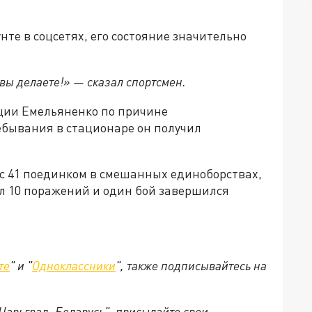
нте в соцсетях, его состояние значительно
 вы делаете!» — сказал спортсмен.
ации Емельяненко по причине
ебывания в стационаре он получил
с 41 поединком в смешанных единоборствах,
ел 10 поражений и один бой завершился
те
" и "
Одноклассники
", также подписывайтесь на
"Царьград. Беларусь", присылайте свои