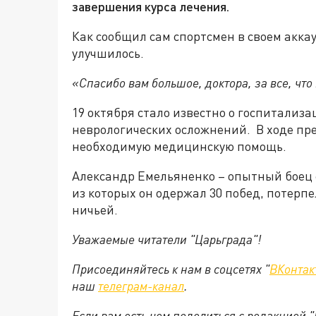
завершения курса лечения.
Как сообщил сам спортсмен в своем аккау
улучшилось.
«Спасибо вам большое, доктора, за все, что
19 октября стало известно о госпитализ
неврологических осложнений. В ходе пр
необходимую медицинскую помощь.
Александр Емельяненко – опытный боец 
из которых он одержал 30 побед, потерп
ничьей.
Уважаемые читатели "Царьграда"!
Присоединяйтесь к нам в соцсетях "
ВКонтак
наш
телеграм-канал
.
Если вам есть чем поделиться с редакцией 