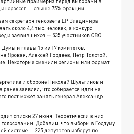
партийные праймериз перед выборами в
единороссов — свыше 75% фракции.
овам секретаря генсовета ЕР Владимира
ть около 4,4 тыс. человек, а конкурс
Среди заявившихся — 535 участников СВО.
 Думы и главы 15 из 17 комитетов,
на Яровая, Алексей Гордеев, Петр Толстой,
гие. Некоторые сменили регионы или формат
ергетике и обороне Николай Шульгинов и
 ранее заявлял, что собирается идти на
его пост может занять генерал Александр
рдит списки 27 июня. Теоретически в них
 в голосовании. Добавим, что выборы в Госдуму
ой системе — 225 депутатов изберут по