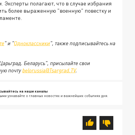
. Эксперты полагают, что в случае избрания
ить более выраженную "военную" повестку и
рламенте.
те
" и "
Одноклассники
", также подписывайтесь на
"Царьград. Беларусь", присылайте свои
ную почту
belorussia@Tsargrad.TV
.
сывайтесь на наши каналы
ыми узнавайте о главных новостях и важнейших событиях дня.