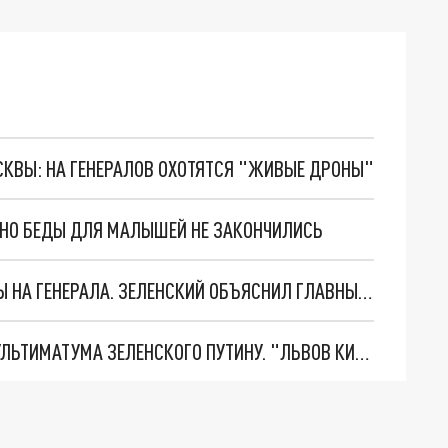
ОСКВЫ: НА ГЕНЕРАЛОВ ОХОТЯТСЯ "ЖИВЫЕ ДРОНЫ"
. НО БЕДЫ ДЛЯ МАЛЫШЕЙ НЕ ЗАКОНЧИЛИСЬ
"МЫ ВАС ЗАСТАВИМ": ЖУТКИЕ ДЕТАЛИ ОХОТЫ НА ГЕНЕРАЛА. ЗЕЛЕНСКИЙ ОБЪЯСНИЛ ГЛАВНЫЙ СМЫСЛ ТЕРАКТА В ЦЕНТРЕ МОСКВЫ
НОВОЕ МАСШТАБНЕЙШЕЕ НАСТУПЛЕНИЕ. ТРИ УЛЬТИМАТУМА ЗЕЛЕНСКОГО ПУТИНУ. "ЛЬВОВ КИМА" ПОСТАВЯТ НА ПВО? ГЛОБАЛЬНЫЙ ПРОРЫВ ПОД ЗАПОРОЖЬЕМ