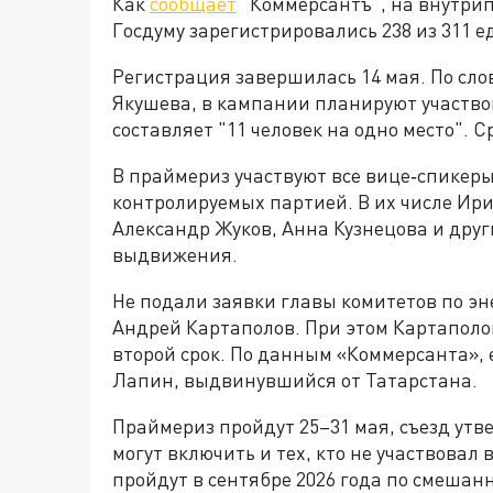
Как
сообщает
"Коммерсантъ", на внутри
Госдуму зарегистрировались 238 из 311 
Регистрация завершилась 14 мая. По сл
Якушева, в кампании планируют участвова
составляет "11 человек на одно место". 
В праймериз участвуют все вице‑спикеры
контролируемых партией. В их числе Ири
Александр Жуков, Анна Кузнецова и дру
выдвижения.
Не подали заявки главы комитетов по эн
Андрей Картаполов. При этом Картаполов
второй срок. По данным «Коммерсанта», 
Лапин, выдвинувшийся от Татарстана.
Праймериз пройдут 25–31 мая, съезд утве
могут включить и тех, кто не участвовал
пройдут в сентябре 2026 года по смешанн