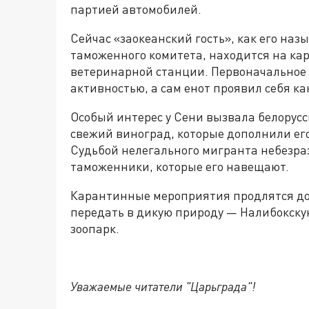
партией автомобилей.
Сейчас «заокеанский гость», как его наз
таможенного комитета, находится на к
ветеринарной станции. Первоначальное 
активностью, а сам енот проявил себя ка
Особый интерес у Сени вызвала белорусск
свежий виноград, которые дополнили ег
Судьбой нелегального мигранта небезра
таможенники, которые его навещают.
Карантинные мероприятия продлятся до 
передать в дикую природу — Налибокску
зоопарк.
Уважаемые читатели "Царьграда"!