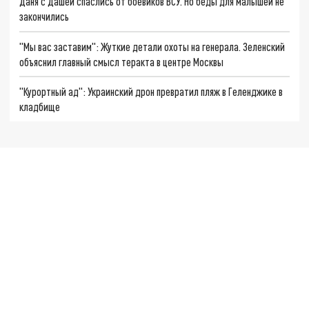
Даня с Дашей спаслись от боевиков ВСУ. Но беды для малышей не
закончились
"Мы вас заставим": Жуткие детали охоты на генерала. Зеленский
объяснил главный смысл теракта в центре Москвы
"Курортный ад": Украинский дрон превратил пляж в Геленджике в
кладбище