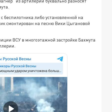
агнер" из артилерии буквально разносят
мута.
 с беспилотника либо установленной на
ик смонтирован на песню Вики Цыгановой
зиции ВСУ в многоэтажной застройке Бахмута
ллерии.