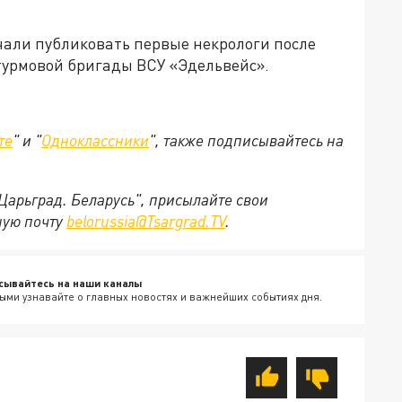
чали публиковать первые некрологи после
турмовой бригады ВСУ «Эдельвейс».
те
" и "
Одноклассники
", также подписывайтесь на
"Царьград. Беларусь", присылайте свои
ную почту
belorussia@Tsargrad.TV
.
сывайтесь на наши каналы
ыми узнавайте о главных новостях и важнейших событиях дня.