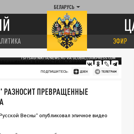
БЕЛАРУСЬ
ИЙ
Ц
АЛИТИКА
ЭФИР
TSITSAGI NIKITA/NEWS.RU VIA GLOBALLOOKPRESS.COM
ПОДПИШИТЕСЬ:
Р" РАЗНОСИТ ПРЕВРАЩЕННЫЕ
А
Русской Весны" опубликовал эпичное видео