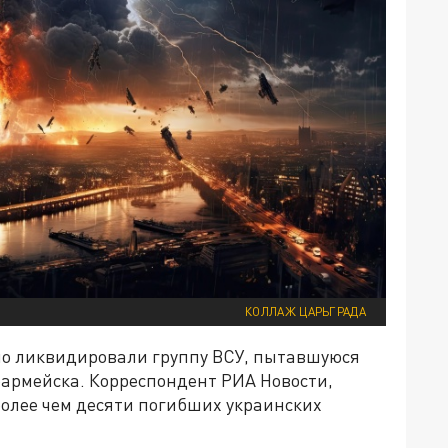
КОЛЛАЖ ЦАРЬГРАДА
о ликвидировали группу ВСУ, пытавшуюся
оармейска. Корреспондент РИА Новости,
олее чем десяти погибших украинских