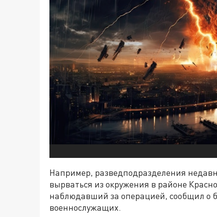
Например, разведподразделения недавн
вырваться из окружения в районе Красн
наблюдавший за операцией, сообщил о б
военнослужащих.