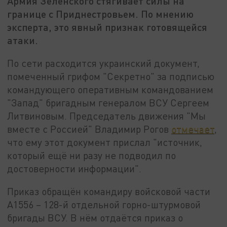
Армия Зеленского стягивает силы на
границе с Приднестровьем. По мнению
эксперта, это явный признак готовящейся
атаки.
По сети расходится украинский документ,
помеченный грифом "Секретно" за подписью
командующего оперативным командованием
"Запад" бригадным генералом ВСУ Сергеем
Литвиновым. Председатель движения "Мы
вместе с Россией" Владимир Рогов
отмечает
,
что ему этот документ прислал "источник,
который ещё ни разу не подводил по
достоверности информации".
Приказ обращён командиру войсковой части
А1556 – 128-й отдельной горно-штурмовой
бригады ВСУ. В нём отдаётся приказ о