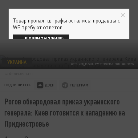
Товар пропал, штрафы остались: продавцы с
WB требуют ответов
В ПРЯМОМ ЭФИРЕ:
УКРАИНА
ФОТО: MOD_RUSSIA/ TWITTER.COM/GLOBALLOOKPRESS
26 ФЕВРАЛЯ 13:13
ПОДПИШИТЕСЬ:
Рогов обнародовал приказ украинского
генерала: Киев готовится к нападению на
Приднестровье