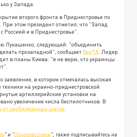
ько у Запада.
ткрытие второго фронта в Приднестровье по
. При этом президент отметил, что "Запад
с Россией и в Приднестровье".
ию Лукашенко, следующий: "объединить
сделать прозападной", сообщает
БелТА
. Лидер
одит в планы Киева: "я не верю, что украинцы
т".
 заявление, в котором отмечалась высокая
й техники на украино-приднестровской
рнутые артиллерийские установки на
овано увеличение числа беспилотников. В
у от необдуманных шагов
.
те
" и "
Одноклассники
", также подписывайтесь на