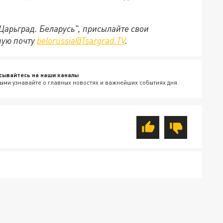
"Царьград. Беларусь", присылайте свои
ную почту
belorussia@Tsargrad.TV
.
сывайтесь на наши каналы
ыми узнавайте о главных новостях и важнейших событиях дня.