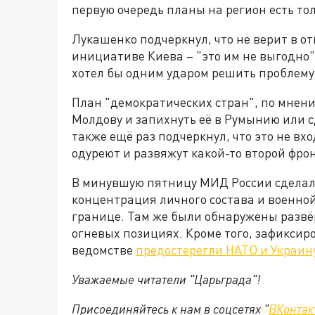
первую очередь планы на регион есть тол
Лукашенко подчеркнул, что не верит в о
инициативе Киева – "это им не выгодно"
хотел бы одним ударом решить проблему 
План "демократических стран", по мнен
Молдову и запихнуть её в Румынию или 
также ещё раз подчеркнул, что это не вх
одуреют и развяжут какой-то второй фрон
В минувшую пятницу МИД России сделало
концентрация личного состава и военно
границе. Там же были обнаружены развё
огневых позициях. Кроме того, зафиксир
ведомстве
предостерегли НАТО и Украин
Уважаемые читатели "Царьграда"!
Присоединяйтесь к нам в соцсетях "
ВКонтак