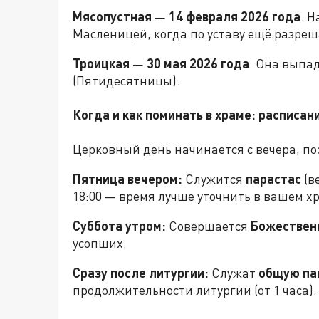
Мясопустная
—
14 февраля 2026 года
. 
Масленицей, когда по уставу ещё разреш
Троицкая
—
30 мая 2026 года
. Она выпа
(Пятидесятницы).
Когда и как поминать в храме: расписа
Церковный день начинается с вечера, п
Пятница вечером:
Служится
парастас
(в
18:00 — время лучше уточнить в вашем х
Суббота утром:
Совершается
Божествен
усопших.
Сразу после литургии:
Служат
общую па
продолжительности литургии (от 1 часа).