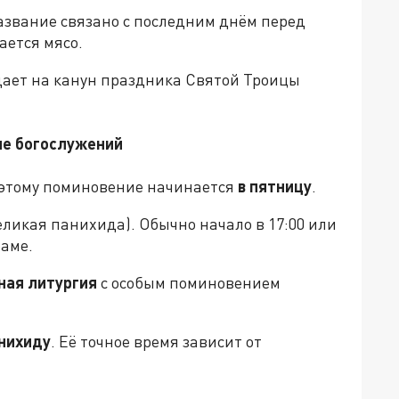
Название связано с последним днём перед
ается мясо.
дает на канун праздника Святой Троицы
ние богослужений
оэтому поминовение начинается
в пятницу
.
еликая панихида). Обычно начало в 17:00 или
раме.
ная литургия
с особым поминовением
нихиду
. Её точное время зависит от