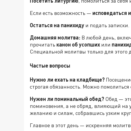
Посетить литургию
, помолиться за себя
Если есть возможность —
исповедаться и
Остаться на панихиду
и подать записки.
Домашняя молитва:
В любой день, включ
прочитать
канон об усопших
или
панихи
Специальной молитвы только для этого д
Частые вопросы
Нужно ли ехать на кладбище?
Посещение
строгая обязанность. Можно помолиться 
Нужен ли поминальный обед?
Обед — эт
поминовения, а не обряд, влияющий на у
желанию и силам, собравшись узким круг
Главное в этот день — искренняя молитва