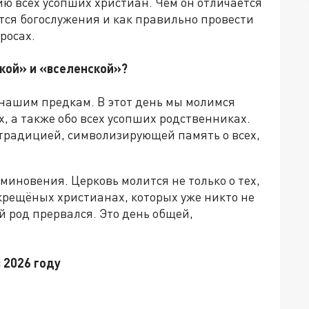
 всех усопших христиан. Чем он отличается
тся богослужения и как правильно провести
росах.
кой» и «вселенской»?
нашим предкам. В этот день мы молимся
, а также обо всех усопших родственниках.
 традицией, символизирующей память о всех,
иновения. Церковь молится не только о тех,
х крещёных христианах, которых уже никто не
ей род прервался. Это день общей,
 2026 году