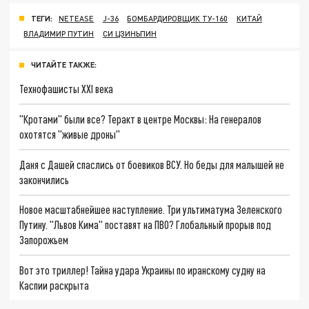
ТЕГИ:
NETEASE
J-36
БОМБАРДИРОВЩИК ТУ-160
КИТАЙ
ВЛАДИМИР ПУТИН
СИ ЦЗИНЬПИН
ЧИТАЙТЕ ТАКЖЕ:
Технофашисты XXI века
"Кротами" были все? Теракт в центре Москвы: На генералов
охотятся "живые дроны"
Даня с Дашей спаслись от боевиков ВСУ. Но беды для малышей не
закончились
Новое масштабнейшее наступление. Три ультиматума Зеленского
Путину. "Львов Кима" поставят на ПВО? Глобальный прорыв под
Запорожьем
Вот это триллер! Тайна удара Украины по иранскому судну на
Каспии раскрыта