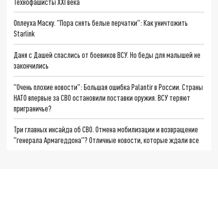
Технофашисты XXI века
Оплеуха Маску. "Пора снять белые перчатки": Как уничтожить
Starlink
Даня с Дашей спаслись от боевиков ВСУ. Но беды для малышей не
закончились
"Очень плохие новости": Большая ошибка Palantir в России. Страны
НАТО впервые за СВО остановили поставки оружия. ВСУ теряют
приграничье?
Три главных инсайда об СВО. Отмена мобилизации и возвращение
"генерала Армагеддона"? Отличные новости, которые ждали все