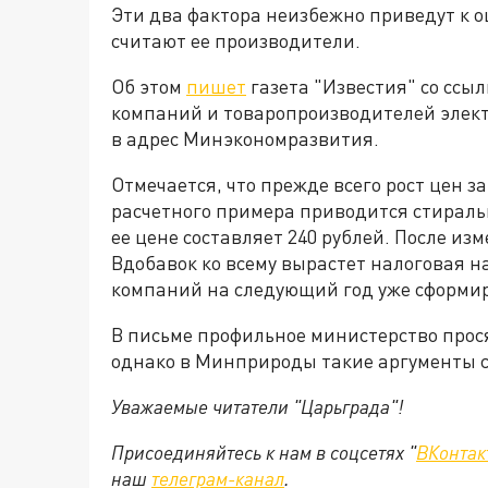
Эти два фактора неизбежно приведут к 
считают ее производители.
Об этом
пишет
газета "Известия" со ссы
компаний и товаропроизводителей элек
в адрес Минэкономразвития.
Отмечается, что прежде всего рост цен з
расчетного примера приводится стираль
ее цене составляет 240 рублей. После из
Вдобавок ко всему вырастет налоговая н
компаний на следующий год уже сформи
В письме профильное министерство просят
однако в Минприроды такие аргументы 
Уважаемые читатели "Царьграда"!
Присоединяйтесь к нам в соцсетях "
ВКонтак
наш
телеграм-канал
.