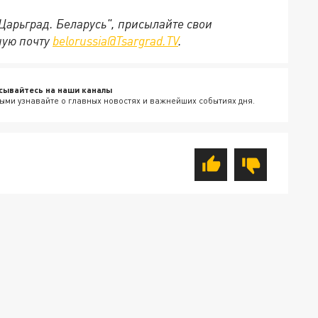
"Царьград. Беларусь", присылайте свои
ную почту
belorussia@Tsargrad.TV
.
сывайтесь на наши каналы
ыми узнавайте о главных новостях и важнейших событиях дня.