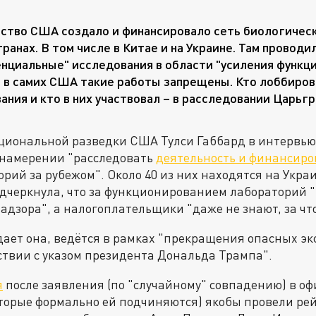
ство США создало и финансировало сеть биологическ
транах. В том числе в Китае и на Украине. Там провод
нциальные" исследования в области "усиления функци
 в самих США такие работы запрещены. Кто лоббиров
ания и кто в них участвовал – в расследовании Царьгр
циональной разведки США Тулси Габбард в интервью
о намерении "расследовать
деятельность и финансир
орий за рубежом". Около 40 из них находятся на Укра
одчеркнула, что за функционированием лабораторий 
адзора", а налогоплательщики "даже не знают, за что
дает она, ведётся в рамках "прекращения опасных эк
ствии с указом президента Дональда Трампа".
я
после заявления (по "случайному" совпадению) в оф
торые формально ей подчиняются) якобы провели рей