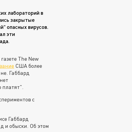
их лабораторий в
ились закрытые
й" опасных вирусов.
ал эти
ада.
 газете The New
ование
США более
ине. Габбард
"нет
 платят".
спериментов с
исе Габбард
д и обыски. Об этом