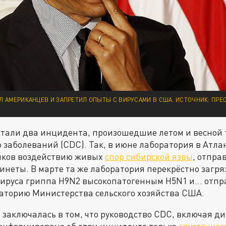
Л АМЕРИКАНЦЕВ И ЗАПРЕТИЛ ОПЫТЫ С ВИРУСАМИ В США. ИСТОЧНИК: ПРЕ
тали два инцидента, произошедшие летом и весной т
 заболеваний (CDC). Так, в июне лаборатория в Атла
иков воздействию живых
спор сибирской язвы
, отпра
неты. В марте та же лаборатория перекрёстно загр
вируса гриппа H9N2 высокопатогенным H5N1 и… отпр
аторию Министерства сельского хозяйства США.
заключалась в том, что руководство CDC, включая д