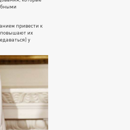
собными
ванием привести к
е повышают их
едаваться) у