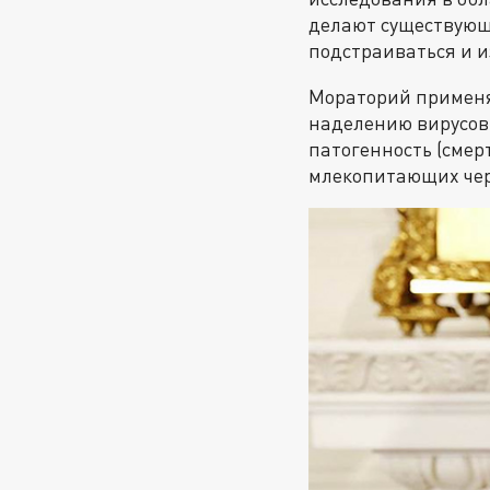
делают существующ
подстраиваться и и
Мораторий применял
наделению вирусов
патогенность (смер
млекопитающих чер