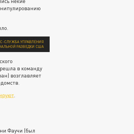
лись некие
манипулированию
ыло.
СС-СЛУЖБА УПРАВЛЕНИЯ
НАЛЬНОЙ РАЗВЕДКИ США
ского
ерешла в команду
ран) возглавляет
едомств.
ируют
.
ни Фаучи (был