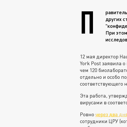
П
равитель
других с
"конфиде
При этом
исследов
12 мая директор На
York Post заявила 
чем 120 биолаборат
отдельно и особо п
соответствующего н
Эта работа, утверж
вирусами в соответ
Ровно
через два дн
сотрудники ЦРУ (ко