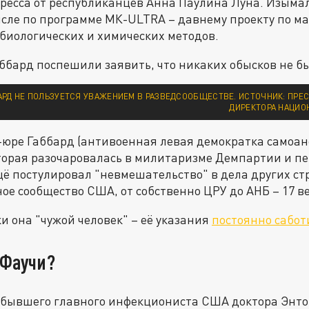
ресса от республиканцев Анна Паулина Луна. Изыма
числе по программе МК-ULTRA – давнему проекту по 
биологических и химических методов.
аббард поспешили заявить, что никаких обысков не б
АРД НЕ ПОЛЬЗУЕТСЯ УВАЖЕНИЕМ В РАЗВЕДСООБЩЕСТВЕ. ИСТОЧНИК: ПРЕ
ДИРЕКТОРА НАЦИО
-юре Габбард (антивоенная левая демократка самоан
торая разочаровалась в милитаризме Демпартии и п
щё постулировал "невмешательство" в дела других ст
ое сообщество США, от собственно ЦРУ до АНБ – 17 в
и она "чужой человек" – её указания
постоянно сабот
 Фаучи?
 бывшего главного инфекциониста США доктора Энто