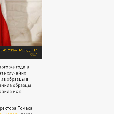
СС-СЛУЖБА ПРЕЗИДЕНТА
США
ого же года в
нте случайно
вив образцы в
язнила образцы
авила их в
иректора Томаса