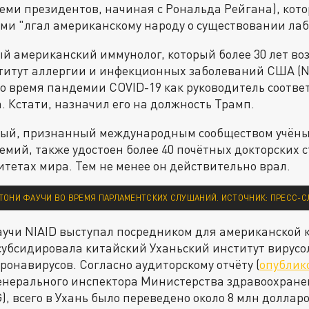
еми президентов, начиная с Рональда Рейгана), кото
ми "лгал американскому народу о существовании лаб
й американский иммунолог, который более 30 лет во
итут аллергии и инфекционных заболеваний США (NI
о время пандемии COVID-19 как руководитель соотв
. Кстати, назначил его на должность Трамп.
ный, признанный международным сообществом учёны
мий, также удостоен более 40 почётных докторских с
тетах мира. Тем не менее он действительно врал.
НТОНИ ФАУЧИ ВО ВРЕМЯ ПАРЛАМЕНТСКИХ СЛУШАНИЙ. ИСТОЧНИК: ПРЕСС-
учи NIAID выступал посредником для американской
 субсидировала китайский Уханьский институт вирусо
ронавирусов. Согласно аудиторскому отчёту (
опублик
генерального инспектора Министерства здравоохран
), всего в Ухань было переведено около 8 млн долларо