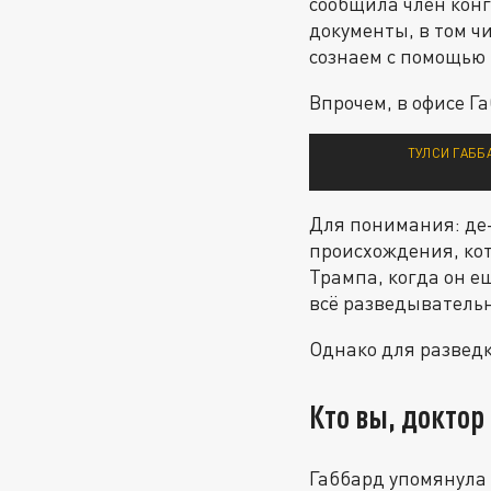
сообщила член конг
документы, в том 
сознаем с помощью 
Впрочем, в офисе Г
ТУЛСИ ГАББ
Для понимания: де
происхождения, ко
Трампа, когда он е
всё разведывательн
Однако для разведк
Кто вы, доктор
Габбард упомянула