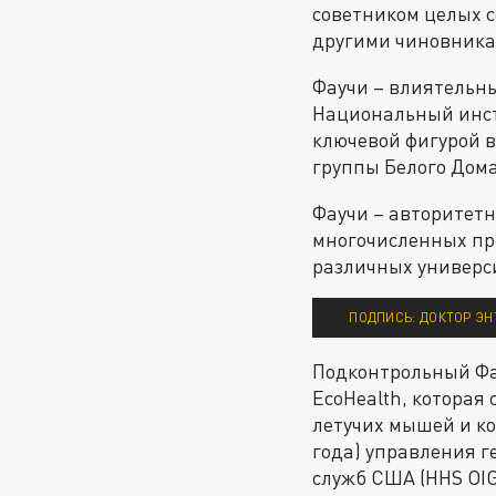
советником целых с
другими чиновника
Фаучи – влиятельны
Национальный инст
ключевой фигурой в
группы Белого Дома
Фаучи – авторитет
многочисленных пре
различных универси
ПОДПИСЬ: ДОКТОР Э
Подконтрольный Фа
EcoHealth, которая
летучих мышей и ко
года) управления 
служб США (HHS OIG