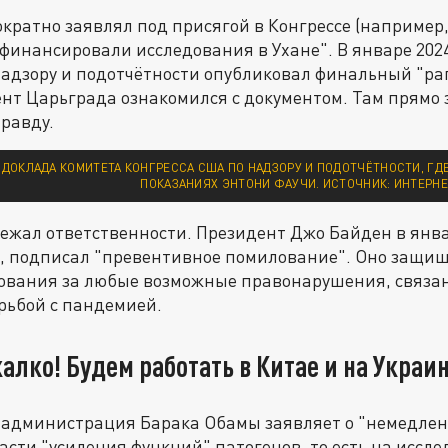
кратно заявлял под присягой в Конгрессе (например, 
 финансировали исследования в Ухане". В январе 202
адзору и подотчётности опубликовал финальный "рап
нт Царьграда ознакомился с документом. Там прямо 
равду.
 ДОКЛАДА КОМИТЕТА КОНГРЕССА США ПО НАДЗОРУ И ПОДОТЧЁТНОСТИ, Г
ПОКАЗАНИЯХ ЭНТОНИ ФАУЧИ. ИСТОЧНИК: ИНТЕРНЕ
бежал ответственности. Президент Джо Байден в янва
м, подписал "превентивное помилование". Оно защищ
ования за любые возможные правонарушения, связан
рьбой с пандемией.
лко! Будем работать в Китае и на Украи
а администрация Барака Обамы заявляет о "немедле
асти "усиления функций" патогенов, то есть на иссл