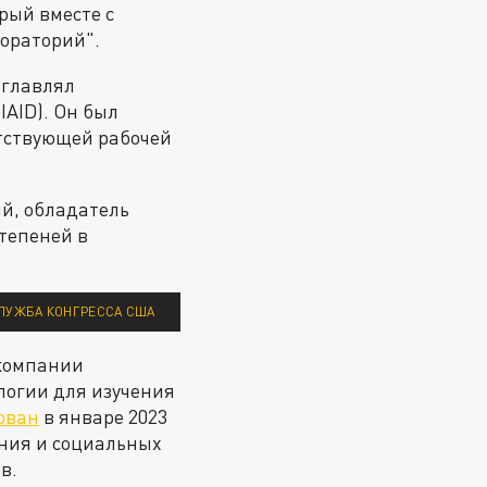
рый вместе с
ораторий".
зглавлял
AID). Он был
етствующей рабочей
й, обладатель
тепеней в
СЛУЖБА КОНГРЕССА США
 компании
логии для изучения
ован
в январе 2023
ения и социальных
в.