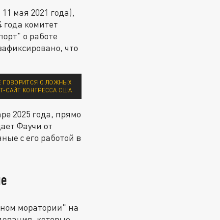
11 мая 2021 года),
4 года комитет
орт" о работе
зафиксировано, что
ДЕ ГОВОРИТСЯ О ЛОЖНЫХ
Т-САЙТ КОНГРЕССА США
ре 2025 года, прямо
ает Фаучи от
ные с его работой в
не
нном моратории" на
едования, которые