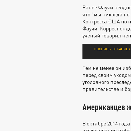
Ранее Фаучи неодно
что "мы никогда не
Конгресса США по н
Фаучи. Корреспонде
учёный говорил неп
ПОДПИСЬ: СТРАНИЦА
Тем не менее он из
перед своим уходо
уголовного преслед
правительстве и бо
Американцев жа
В октябре 2014 год
исследования в обл