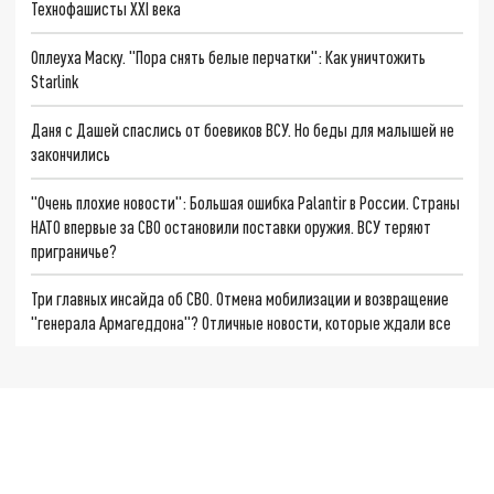
Технофашисты XXI века
Оплеуха Маску. "Пора снять белые перчатки": Как уничтожить
Starlink
Даня с Дашей спаслись от боевиков ВСУ. Но беды для малышей не
закончились
"Очень плохие новости": Большая ошибка Palantir в России. Страны
НАТО впервые за СВО остановили поставки оружия. ВСУ теряют
приграничье?
Три главных инсайда об СВО. Отмена мобилизации и возвращение
"генерала Армагеддона"? Отличные новости, которые ждали все