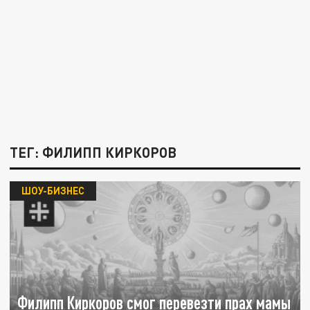
ТЕГ: ФИЛИПП КИРКОРОВ
ШОУ-БИЗНЕС
Филипп Киркоров смог перевезти прах мамы