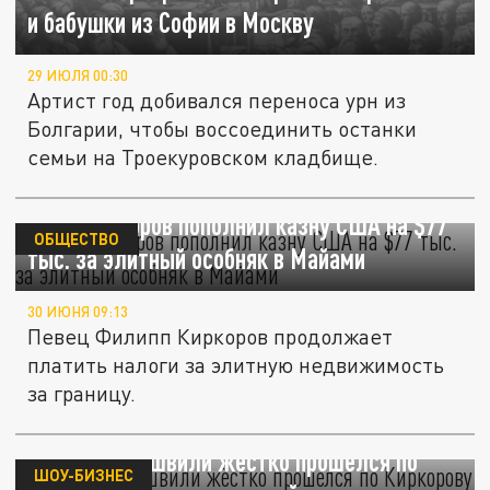
и бабушки из Софии в Москву
29 ИЮЛЯ 00:30
Артист год добивался переноса урн из
Болгарии, чтобы воссоединить останки
семьи на Троекуровском кладбище.
Baza: Киркоров пополнил казну США на $77
ОБЩЕСТВО
тыс. за элитный особняк в Майами
30 ИЮНЯ 09:13
Певец Филипп Киркоров продолжает
платить налоги за элитную недвижимость
за границу.
Отар Кушанашвили жёстко прошелся по
ШОУ-БИЗНЕС