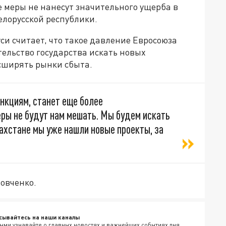
е меры не нанесут значительного ущерба в
елорусской республики.
и считает, что такое давление Евросоюза
ельство государства искать новых
асширять рынки сбыта.
нкциям, станет еще более
ры не будут нам мешать. Мы будем искать
захстане мы уже нашли новые проекты, за
овченко.
сывайтесь на наши каналы
ыми узнавайте о главных новостях и важнейших событиях дня.