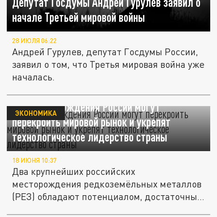
Депутат Госдумы Андрей Гурулев заявил о
начале Третьей мировой войны
28 ИЮЛЯ 06:22
Андрей Гурулев, депутат Госдумы России,
заявил о том, что Третья мировая война уже
началась.
Два месторождения России могут
ЭКОНОМИКА
перекроить мировой рынок и укрепят
технологическое лидерство страны
18 ИЮНЯ 10:37
Два крупнейших российских
месторождения редкоземёльных металлов
(РЕЗ) обладают потенциалом, достаточным
для...