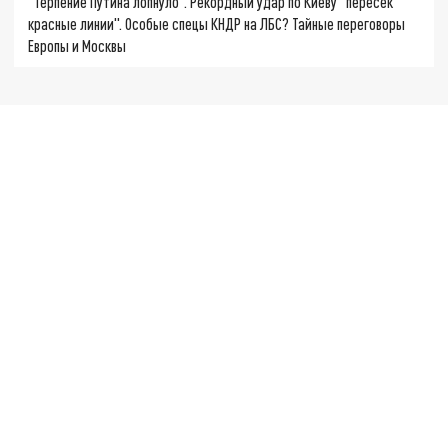
"Терпение Путина лопнуло". Рекордный удар по Киеву "пересёк
красные линии". Особые спецы КНДР на ЛБС? Тайные переговоры
Европы и Москвы