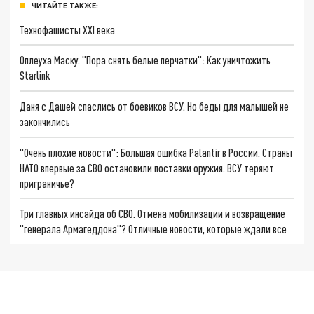
ЧИТАЙТЕ ТАКЖЕ:
Технофашисты XXI века
Оплеуха Маску. "Пора снять белые перчатки": Как уничтожить
Starlink
Даня с Дашей спаслись от боевиков ВСУ. Но беды для малышей не
закончились
"Очень плохие новости": Большая ошибка Palantir в России. Страны
НАТО впервые за СВО остановили поставки оружия. ВСУ теряют
приграничье?
Три главных инсайда об СВО. Отмена мобилизации и возвращение
"генерала Армагеддона"? Отличные новости, которые ждали все