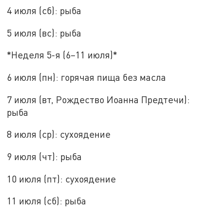
4 июля (сб): рыба
5 июля (вс): рыба
*Неделя 5-я (6–11 июля)*
6 июля (пн): горячая пища без масла
7 июля (вт, Рождество Иоанна Предтечи):
рыба
8 июля (ср): сухоядение
9 июля (чт): рыба
10 июля (пт): сухоядение
11 июля (сб): рыба