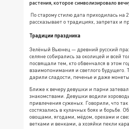
растения, которое символизировало вечн
По старому стилю дата приходилась на 
рассказывает о традициях, запретах и п
Традиции праздника
Зелёный Вьюнец — древний русский пра
селяне собирались за околицей и всей т
посвящали тем, кто обвенчался в этом г
взаимопонимания и светлого будущего. Т
дарили сладости, печенье и даже монеты
Ближе к вечеру девушки и парни затева
знакомствами. Девушки водили хороводы 
привлечения суженых. Говорили, что так
состязались в кулачных боях и борьбе. 
овощами, ягодами, мёдом, орехами и св
ветками и венками, а хозяйки пекли кар