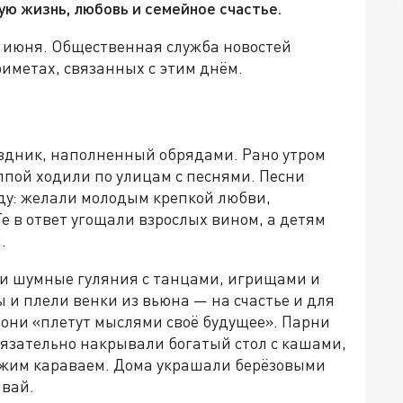
ую жизнь, любовь и семейное счастье.
2 июня. Общественная служба новостей
риметах, связанных с этим днём.
здник, наполненный обрядами. Рано утром
олпой ходили по улицам с песнями. Песни
оду: желали молодым крепкой любви,
е в ответ угощали взрослых вином, а детям
.
ли шумные гуляния с танцами, игрищами и
и плели венки из вьюна — на счастье и для
 они «плетут мыслями своё будущее». Парни
Обязательно накрывали богатый стол с кашами,
ежим караваем. Дома украшали берёзовыми
авай.