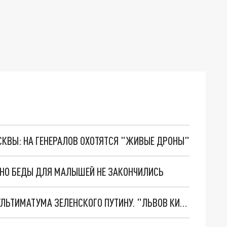
ОСКВЫ: НА ГЕНЕРАЛОВ ОХОТЯТСЯ "ЖИВЫЕ ДРОНЫ"
. НО БЕДЫ ДЛЯ МАЛЫШЕЙ НЕ ЗАКОНЧИЛИСЬ
НОВОЕ МАСШТАБНЕЙШЕЕ НАСТУПЛЕНИЕ. ТРИ УЛЬТИМАТУМА ЗЕЛЕНСКОГО ПУТИНУ. "ЛЬВОВ КИМА" ПОСТАВЯТ НА ПВО? ГЛОБАЛЬНЫЙ ПРОРЫВ ПОД ЗАПОРОЖЬЕМ