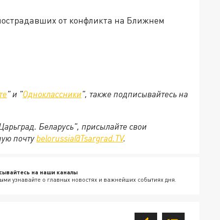
 пострадавших от конфликта на Ближнем
те
" и "
Одноклассники
", также подписывайтесь на
"Царьград. Беларусь", присылайте свои
ную почту
belorussia@Tsargrad.TV
.
сывайтесь на наши каналы
ыми узнавайте о главных новостях и важнейших событиях дня.