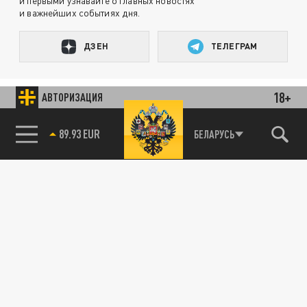
и первыми узнавайте о главных новостях
и важнейших событиях дня.
ДЗЕН
ТЕЛЕГРАМ
18+
ПОДЕЛИТЬСЯ В СОЦСЕТЯХ:
АВТОРИЗАЦИЯ
БЕЛАРУСЬ
89.93 EUR
85.64 BRENT