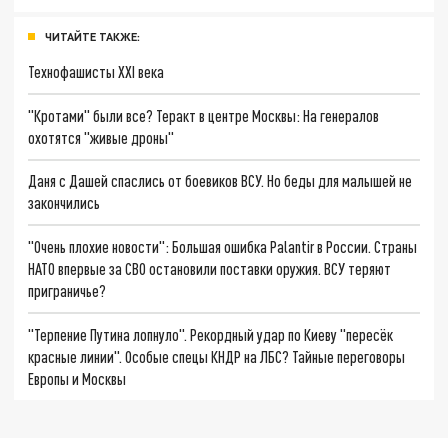
ЧИТАЙТЕ ТАКЖЕ:
Технофашисты XXI века
"Кротами" были все? Теракт в центре Москвы: На генералов
охотятся "живые дроны"
Даня с Дашей спаслись от боевиков ВСУ. Но беды для малышей не
закончились
"Очень плохие новости": Большая ошибка Palantir в России. Страны
НАТО впервые за СВО остановили поставки оружия. ВСУ теряют
приграничье?
"Терпение Путина лопнуло". Рекордный удар по Киеву "пересёк
красные линии". Особые спецы КНДР на ЛБС? Тайные переговоры
Европы и Москвы