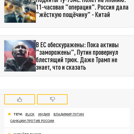
11-часовая "операция". Россия дала
"жёсткую пощёчину" - Китай
В ЕС обескуражены: Пока активы
"заморожены", Путин провернул
блестящий трюк. Даже Трамп не
знает, что и сказать
ТЕГИ:
BLICK
ИНДИЯ
ВЛАДИМИР ПУТИН
САНКЦИИ ПРОТИВ РОССИИ