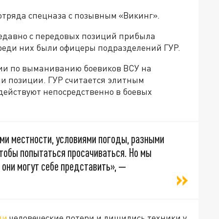
отряда спецназа с позывным «Викинг».
 недавно с передовых позиций прибыла
среди них были офицеры подразделений ГУР.
ации по выманиванию боевиков ВСУ на
и позиции. ГУР считается элитным
адействуют непосредственно в боевых
ми местности, условиями погоды, разными
тобы попытаться просачиваться. Но мы
 они могут себе представить», —
ли
человеческие потери и лишились техники у