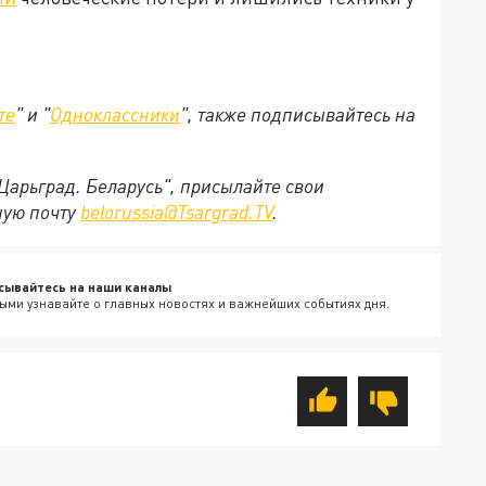
те
" и "
Одноклассники
", также подписывайтесь на
"Царьград. Беларусь", присылайте свои
ную почту
belorussia@Tsargrad.TV
.
сывайтесь на наши каналы
ыми узнавайте о главных новостях и важнейших событиях дня.