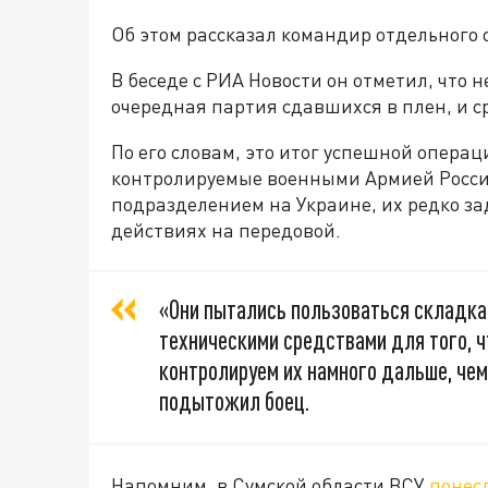
Об этом рассказал командир отдельного 
В беседе с РИА Новости он отметил, что
очередная партия сдавшихся в плен, и 
По его словам, это итог успешной опер
контролируемые военными Армией Росси
подразделением на Украине, их редко з
действиях на передовой.
«Они пытались пользоваться складка
техническими средствами для того, ч
контролируем их намного дальше, чем
подытожил боец.
Напомним, в Сумской области ВСУ
понес