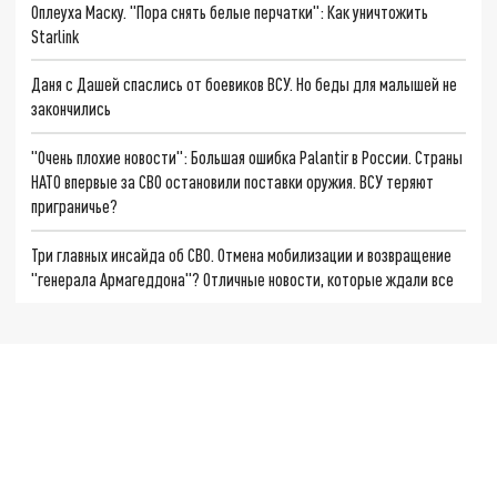
Оплеуха Маску. "Пора снять белые перчатки": Как уничтожить
Starlink
Даня с Дашей спаслись от боевиков ВСУ. Но беды для малышей не
закончились
"Очень плохие новости": Большая ошибка Palantir в России. Страны
НАТО впервые за СВО остановили поставки оружия. ВСУ теряют
приграничье?
Три главных инсайда об СВО. Отмена мобилизации и возвращение
"генерала Армагеддона"? Отличные новости, которые ждали все