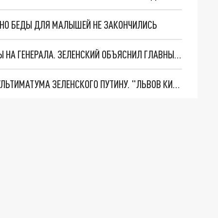
. НО БЕДЫ ДЛЯ МАЛЫШЕЙ НЕ ЗАКОНЧИЛИСЬ
"МЫ ВАС ЗАСТАВИМ": ЖУТКИЕ ДЕТАЛИ ОХОТЫ НА ГЕНЕРАЛА. ЗЕЛЕНСКИЙ ОБЪЯСНИЛ ГЛАВНЫЙ СМЫСЛ ТЕРАКТА В ЦЕНТРЕ МОСКВЫ
НОВОЕ МАСШТАБНЕЙШЕЕ НАСТУПЛЕНИЕ. ТРИ УЛЬТИМАТУМА ЗЕЛЕНСКОГО ПУТИНУ. "ЛЬВОВ КИМА" ПОСТАВЯТ НА ПВО? ГЛОБАЛЬНЫЙ ПРОРЫВ ПОД ЗАПОРОЖЬЕМ