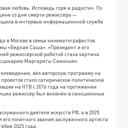
вая любовь. Исповедь горя и радости». По
щине со дня смерти режиссёра —
общила в интервью информационной службе
да в Москве в семье кинематографистов.
мы «Бедная Саша», «Президент и его
ней режиссёрской работой стала картина
о сценарию Маргариты Симоньян.
 телевидении, вёл авторскую программу на
о проектов стало сатирическое политическое
вшее на НТВ с 2016 года на протяжении
озиции режиссёр был включён в санкционные
аслуженного деятеля искусств РФ, а в 2025
 его почётного звания заслуженного артиста
тября 2025 года.