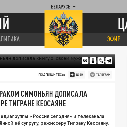
БЕЛАРУСЬ
ИЙ
Ц
АЛИТИКА
ЭФИР
ЦАРЬГРАД
ПОДПИШИТЕСЬ:
Я РАКОМ СИМОНЬЯН ДОПИСАЛА
РЕ ТИГРАНЕ КЕОСАЯНЕ
медиагруппы «Россия сегодня» и телеканала
ённой её супругу, режиссёру Тиграну Кеосаяну.