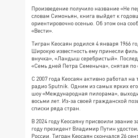
Произведение получило название «Не пер
словам Симоньян, книга выйдет к годов
ориентировочно осенью. Об этом она со
«Вести».
Тигран Кеосаян родился 4 января 1966 го
Широкую известность ему принесли филь
внучка», «Ландыш серебристый». Послед
«Семь дней Петра Семеныча», снятая п
С 2007 года Кеосаян активно работал на
радио Sputnik. Одним из самых ярких ег
шоу «Международная пилорама», выходи
восьми лет. Из-за своей гражданской п
списки ряда стран.
В 2024 году Кеосаяну присвоили звание з
году президент Владимир Путин удостоил
России. Тигран Кеосаян скончался 26 сен