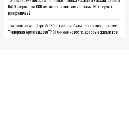
"Очень плохие новости": Большая ошибка Palantir в России. Страны
НАТО впервые за СВО остановили поставки оружия. ВСУ теряют
приграничье?
Три главных инсайда об СВО. Отмена мобилизации и возвращение
"генерала Армагеддона"? Отличные новости, которые ждали все