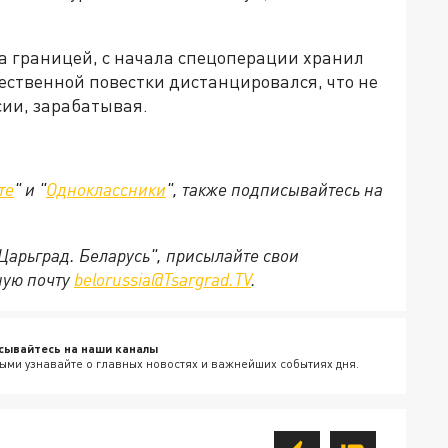
а границей, с начала спецоперации хранил
ественной повестки дистанцировался, что не
сии, зарабатывая.
те
" и "
Одноклассники
", также подписывайтесь на
"Царьград. Беларусь", присылайте свои
ную почту
belorussia@Tsargrad.TV
.
сывайтесь на наши каналы
ыми узнавайте о главных новостях и важнейших событиях дня.