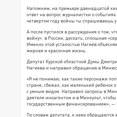
Напомним, на премьере двенадцатой ки
ответ на вопрос журналистки о событиях
четвертом году войны ты спрашиваешь у
А после пустился в рассуждения о том, ч
войну»: в России, дескать, сплошная «се
Именно этой усталостью Нагиев объясняе
мирная и красочная жизнь.
Депутат Курской областной Думы Дмитри
Нагиева и направил обращение в Минюст
«Я не понимаю, как такие персонажи по
стране, сбежал, как маленький ребёнок о
с умным видом. Направил запросы в Миню
деятеля иноагентом и в Минкульт, чтобы
государственным финансированием», — н
По словам депутата, к нему обращаются