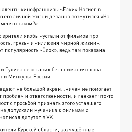
ноленты кинофраншизы «Ёлки» Нагиев в
 в его личной жизни деланно возмутился «На
 меня о таком?»
то зрители якобы «устали от фильмов про
рость, грязь» и «иллюзия мирной жизни».
т популярность «Ёлок», ведь там показана
й Гулиев не оставил без внимания слова
 и Минкульт России.
падают на большой экран…ничем не помогает
т проблем и ответственности, и гавкает что-то
ст с просьбой признать этого уставшего
 не допускали мученика к фильмам с
аписал депутат в VK.
 жители Курской области, возмущённые