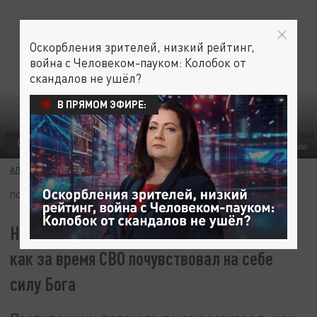
Оскорбления зрителей, низкий рейтинг,
война с Человеком-пауком: Колобок от
скандалов не ушёл?
В ПРЯМОМ ЭФИРЕ:
СВО
ФОТО; ELENA MAYOROVA/GLOBALLOOKPRESS
АЛЕКСАНДР ПЕТРОВ
22 ОКТЯБРЯ 16:51
ПОДПИШИТЕСЬ:
На войне нет атеистов: Солдат рассказал,
как за время СВО почувствовал на себе
силу Бога