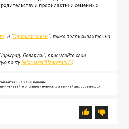
к родительству и профилактики семейных
те
" и "
Одноклассники
", также подписывайтесь на
"Царьград. Беларусь", присылайте свои
ную почту
belorussia@Tsargrad.TV
.
сывайтесь на наши каналы
ыми узнавайте о главных новостях и важнейших событиях дня.