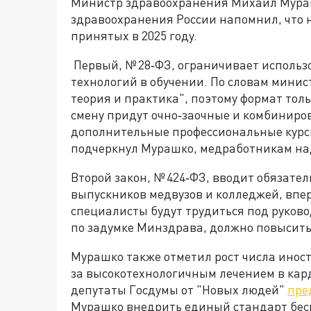
Министр здравоохранения Михаил Мураш
здравоохранения России напомнил, что 
принятых в 2025 году.
Первый, № 28‑ФЗ, ограничивает исполь
технологий в обучении. По словам минис
теория и практика", поэтому формат толь
смену придут очно‑заочные и комбинир
дополнительные профессиональные курсы
подчеркнул Мурашко, медработникам над
Второй закон, № 424‑ФЗ, вводит обязате
выпускников медвузов и колледжей, вп
специалисты будут трудиться под руковод
по задумке Минздрава, должно повысить
Мурашко также отметил рост числа ино
за высокотехнологичным лечением в кард
депутаты Госдумы от "Новых людей"
пре
Мурашко внедрить единый стандарт бесп