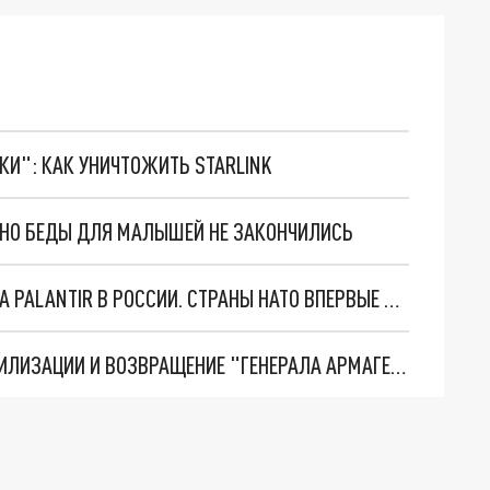
ТКИ": КАК УНИЧТОЖИТЬ STARLINK
. НО БЕДЫ ДЛЯ МАЛЫШЕЙ НЕ ЗАКОНЧИЛИСЬ
"ОЧЕНЬ ПЛОХИЕ НОВОСТИ": БОЛЬШАЯ ОШИБКА PALANTIR В РОССИИ. СТРАНЫ НАТО ВПЕРВЫЕ ЗА СВО ОСТАНОВИЛИ ПОСТАВКИ ОРУЖИЯ. ВСУ ТЕРЯЮТ ПРИГРАНИЧЬЕ?
ТРИ ГЛАВНЫХ ИНСАЙДА ОБ СВО. ОТМЕНА МОБИЛИЗАЦИИ И ВОЗВРАЩЕНИЕ "ГЕНЕРАЛА АРМАГЕДДОНА"? ОТЛИЧНЫЕ НОВОСТИ, КОТОРЫЕ ЖДАЛИ ВСЕ