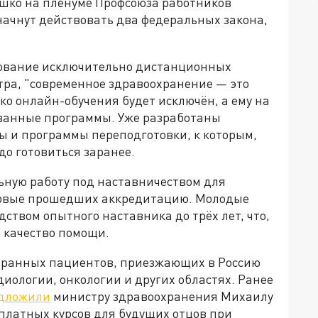
ко на пленуме Профсоюза работников
начнут действовать два федеральных закона,
зование исключительно дистанционных
тра, "современное здравоохранение — это
ко онлайн-обучения будет исключён, а ему на
ованные программы. Уже разработаны
 и программы переподготовки, к которым,
о готовиться заранее.
льную работу под наставничеством для
ервые прошедших аккредитацию. Молодые
ством опытного наставника до трёх лет, что,
 качество помощи.
странных пациентов, приезжающих в Россию
иологии, онкологии и других областях. Ранее
дложили
министру здравоохранения Михаилу
латных курсов для будущих отцов при