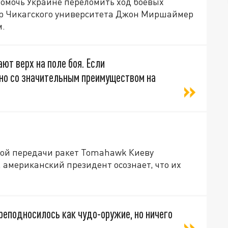
омочь Украине переломить ход боевых
сор Чикагского университета Джон Миршаймер
м.
ют верх на поле боя. Если
оно со значительным преимуществом на
ой передачи ракет Tomahawk Киеву
 американский президент осознает, что их
реподносилось как чудо-оружие, но ничего