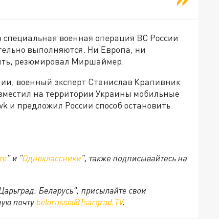
то специальная военная операция ВС России
тельно выполняются. Ни Европа, ни
ить, резюмировал Миршаймер.
ии, военный эксперт Станислав Крапивник
разместил на территории Украины мобильные
k и предложил России способ остановить
те
" и "
Одноклассники
", также подписывайтесь на
"Царьград. Беларусь", присылайте свои
ную почту
belorussia@Tsargrad.TV
.