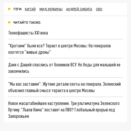
ТЕГИ:
КИТАЙ
МИД УКРАИНЫ
АНДРЕЙ СИБИГА
СВО
ЧИТАЙТЕ ТАКЖЕ:
Технофашисты XXI века
"Кротами" были все? Теракт в центре Москвы: На генералов
охотятся "живые дроны"
Даня с Дашей спаслись от боевиков ВСУ. Но беды для малышей не
закончились
"Мы вас заставим": Жуткие детали охоты на генерала. Зеленский
объяснил главный смысл теракта в центре Москвы
Новое масштабнейшее наступление. Три ультиматума Зеленского
Путину. "Львов Кима" поставят на ПВО? Глобальный прорыв под
Запорожьем