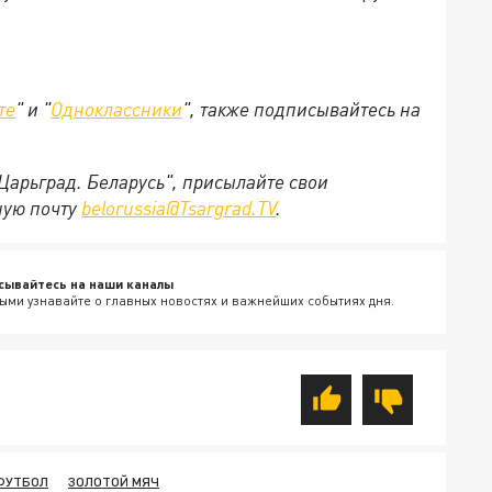
те
" и "
Одноклассники
", также подписывайтесь на
"Царьград. Беларусь", присылайте свои
ную почту
belorussia@Tsargrad.TV
.
сывайтесь на наши каналы
ыми узнавайте о главных новостях и важнейших событиях дня.
ФУТБОЛ
ЗОЛОТОЙ МЯЧ