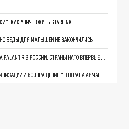
ТКИ": КАК УНИЧТОЖИТЬ STARLINK
. НО БЕДЫ ДЛЯ МАЛЫШЕЙ НЕ ЗАКОНЧИЛИСЬ
"ОЧЕНЬ ПЛОХИЕ НОВОСТИ": БОЛЬШАЯ ОШИБКА PALANTIR В РОССИИ. СТРАНЫ НАТО ВПЕРВЫЕ ЗА СВО ОСТАНОВИЛИ ПОСТАВКИ ОРУЖИЯ. ВСУ ТЕРЯЮТ ПРИГРАНИЧЬЕ?
ТРИ ГЛАВНЫХ ИНСАЙДА ОБ СВО. ОТМЕНА МОБИЛИЗАЦИИ И ВОЗВРАЩЕНИЕ "ГЕНЕРАЛА АРМАГЕДДОНА"? ОТЛИЧНЫЕ НОВОСТИ, КОТОРЫЕ ЖДАЛИ ВСЕ