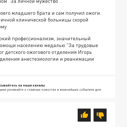
ом "За личной мужество".
воего младшего брата и сам получил ожоги.
личной клинической больницы скорой
му.
сокий профессионализм, значительный
помощи населению медалью "За трудовые
г детского ожогового отделения Игорь
тделения анестезиологии и реанимации
сывайтесь на наши каналы
ыми узнавайте о главных новостях и важнейших событиях дня.