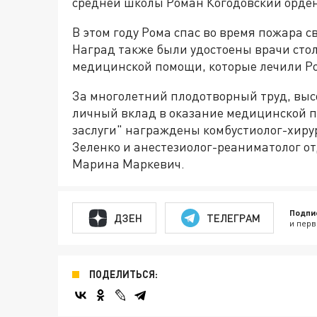
средней школы Роман Когодовский орден
В этом году Рома спас во время пожара с
Наград также были удостоены врачи сто
медицинской помощи, которые лечили Ро
За многолетний плодотворный труд, вы
личный вклад в оказание медицинской 
заслуги" награждены комбустиолог-хирур
Зеленко и анестезиолог-реаниматолог о
Марина Маркевич.
Подпи
ДЗЕН
ТЕЛЕГРАМ
и перв
ПОДЕЛИТЬСЯ: