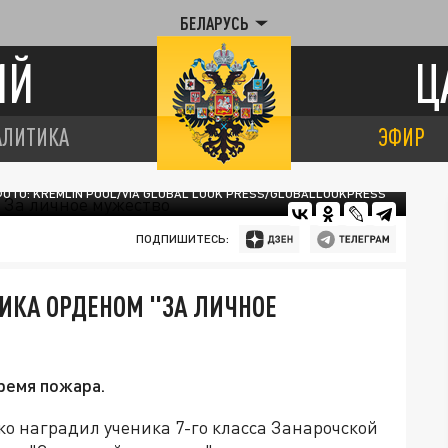
БЕЛАРУСЬ
ИЙ
Ц
АЛИТИКА
ЭФИР
ОТО: KREMLIN POOL/VIA GLOBAL LOOK PRESS/GLOBALLOOKPRESS
ПОДПИШИТЕСЬ:
КА ОРДЕНОМ "ЗА ЛИЧНОЕ
ремя пожара.
о наградил ученика 7-го класса Занарочской