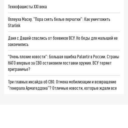
Технофашисты XXI века
Оплеуха Маску. "Пора снять белые перчатки": Как уничтожить
Starlink
Даня с Дашей спаслись от боевиков ВСУ. Но беды для малышей не
закончились
"Очень плохие новости": Большая ошибка Palantir в России. Страны
НАТО впервые за СВО остановили поставки оружия. ВСУ теряют
приграничье?
Три главных инсайда об СВО. Отмена мобилизации и возвращение
"генерала Армагеддона"? Отличные новости, которые ждали все