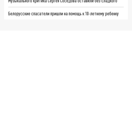
Музыкального критика Сергея Соседова оставили без сладкого
Белорусские спасатели пришли на помощь к 10-летнему ребенку