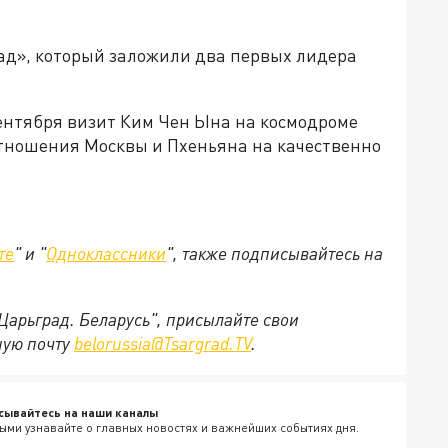
ад», который заложили два первых лидера
сентября визит Ким Чен Ына на космодроме
тношения Москвы и Пхеньяна на качественно
те
" и "
Одноклассники
", также подписывайтесь на
"Царьград. Беларусь", присылайте свои
ную почту
belorussia@Tsargrad.TV
.
сывайтесь на наши каналы
ыми узнавайте о главных новостях и важнейших событиях дня.