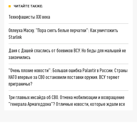
ЧИТАЙТЕ ТАКЖЕ:
Технофашисты XXI века
Оплеуха Маску. "Пора снять белые перчатки": Как уничтожить
Starlink
Даня с Дашей спаслись от боевиков ВСУ. Но беды для малышей не
закончились
"Очень плохие новости": Большая ошибка Palantir в России. Страны
НАТО впервые за СВО остановили поставки оружия. ВСУ теряют
приграничье?
Три главных инсайда об СВО. Отмена мобилизации и возвращение
"генерала Армагеддона"? Отличные новости, которые ждали все