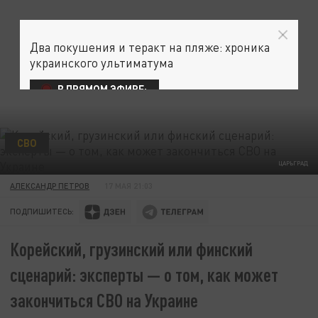
Два покушения и теракт на пляже: хроника
украинского ультиматума
В ПРЯМОМ ЭФИРЕ:
СВО
ЦАРЬГРАД
АЛЕКСАНДР ПЕТРОВ
17 МАЯ 21:03
ПОДПИШИТЕСЬ:
Корейский, грузинский или финский
сценарий: эксперты — о том, как может
закончиться СВО на Украине