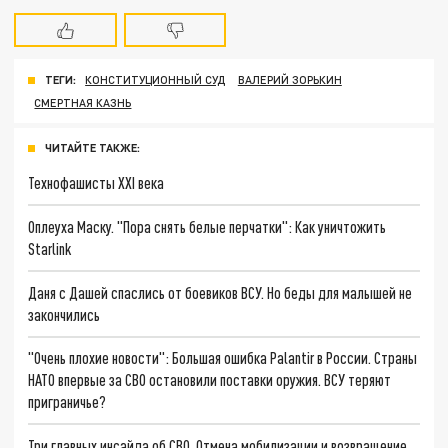
ТЕГИ:
КОНСТИТУЦИОННЫЙ СУД
ВАЛЕРИЙ ЗОРЬКИН
СМЕРТНАЯ КАЗНЬ
ЧИТАЙТЕ ТАКЖЕ:
Технофашисты XXI века
Оплеуха Маску. "Пора снять белые перчатки": Как уничтожить
Starlink
Даня с Дашей спаслись от боевиков ВСУ. Но беды для малышей не
закончились
"Очень плохие новости": Большая ошибка Palantir в России. Страны
НАТО впервые за СВО остановили поставки оружия. ВСУ теряют
приграничье?
Три главных инсайда об СВО. Отмена мобилизации и возвращение